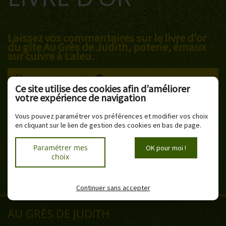
Laissez vos commentaires sur le livre d'or
du gîte Au Grès de Judith, poterie, émaux
sur cuivre à Laleu.
Donner votre avis
Ce site utilise des cookies afin d’améliorer
votre expérience de navigation
Anonyme_6a227d9c98b3e
Vous pouvez paramétrer vos préférences et modifier vos choix
Le vendredi 26 juin 2020
en cliquant sur le lien de gestion des cookies en bas de page.
Paramétrer mes
OK pour moi !
message
choix
Continuer sans accepter
AU GRÈS DE JUDITH