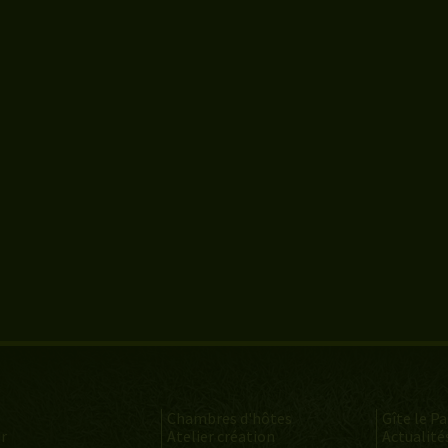
Chambres d'hôtes
Gîte le P
er
Atelier création
Actualité