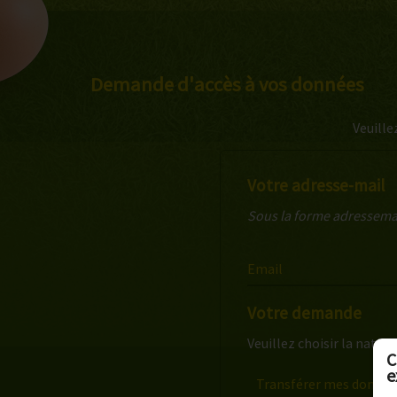
Demande d'accès à vos données
Veuille
Votre adresse-mail
Sous la forme adressem
Email
Votre demande
Veuillez choisir la natu
C
e
Transférer mes donnée