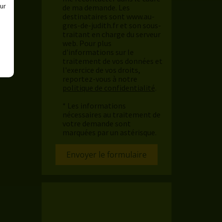
ur
de ma demande. Les
destinataires sont www.au-
gres-de-judith.fr et son sous-
traitant en charge du serveur
web. Pour plus
d'informations sur le
traitement de vos données et
l'exercice de vos droits,
reportez-vous à notre
politique de confidentialité
.
* Les informations
nécessaires au traitement de
votre demande sont
marquées par un astérisque.
Envoyer le formulaire