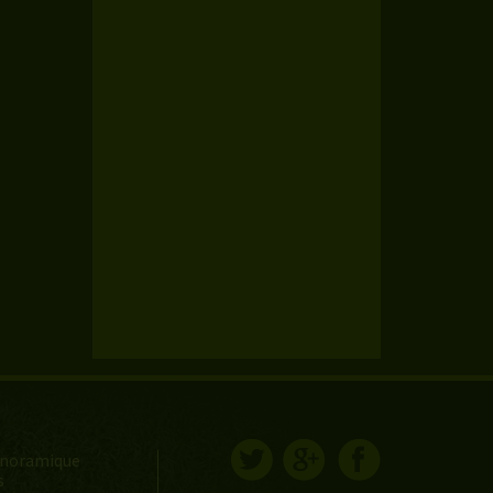
anoramique
s