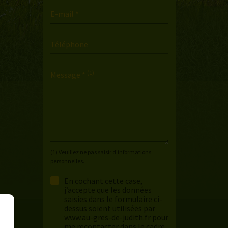
E-mail *
Téléphone
(1)
Message *
(1) Veuillez ne pas saisir d'informations
personnelles.
En cochant cette case,
j’accepte que les données
saisies dans le formulaire ci-
dessus soient utilisées par
www.au-gres-de-judith.fr pour
me recontacter dans le cadre